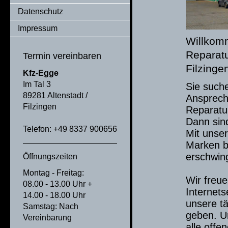
Datenschutz
Impressum
Willkomm
Reparatu
Termin vereinbaren
Filzinge
Kfz-Egge
Im Tal 3
Sie suche
89281 Altenstadt /
Ansprech
Filzingen
Reparatur
Dann sind
Telefon: +49 8337 900656
Mit unse
Marken b
erschwing
Öffnungszeiten
Montag - Freitag:
Wir freu
08.00 - 13.00 Uhr +
Internets
14.00 - 18.00 Uhr
unsere tä
Samstag: Nach
geben. U
Vereinbarung
alle offe